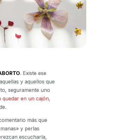
ABORTO
. Existe ese
aquellas y aquellos que
nto, seguramente uno
n quedar en un cajón
,
de.
o comentario más que
emanas» y perlas
merezcan escucharla,