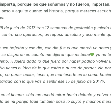
 importa, porque los que soñamos y no fueron, importan
r paso y aquí te cuento mi historia, porque mereces escuch
s:
15 de junio de 2017 tras 12 semanas de gestación y miedo i
r contra una operación, un reposo absoluto y una mente q
buen bofetón y ese día, ese día fue el que marcó un antes
 se disiparon en cuanto me dijeron que mi bebé
ya no te
erlo. Hubiera dado lo que fuera por haber podido volver u
o tienes ni idea de lo que estás a punto de perder. No pod
io, no poder bailar, tener que mantenerte en la cama haci
parado con lo que vas a sentir ese 15 de junio de 2017».
 en el tiempo, sólo me quedó mirar hacia delante y volver 
a de mi pareja (que también pasó lo suyo) y muchos mes