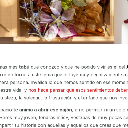
emas más
tabú
que conozco y que he podido vivir es el del
erre en torno a este tema que influye muy negativamente a 
imera persona. Invalida lo que hemos sentido en ese mome
estra vida, y
nos hace pensar que esos sentimientos debe
 tristeza, la soledad, la frustración y el enfado que nos inva
spacio
te animo a abrir ese cajón
, a no permitir ni un sól
s («eres muy joven, tendrás más», «estabas de muy pocas s
mpartir tu historia con aquellas y aquellos que creas que 